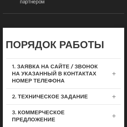
партнером
ПОРЯДОК
РАБОТЫ
1. ЗАЯВКА НА САЙТЕ / ЗВОНОК
НА УКАЗАННЫЙ В КОНТАКТАХ
НОМЕР ТЕЛЕФОНА
Первый контакт. Краткая характеристика
2. ТЕХНИЧЕСКОЕ ЗАДАНИЕ
объекта и желаемого результата.
Согласование планов клиента и творческого
Разговор о важном. Мы фиксируем ваше
3. КОММЕРЧЕСКОЕ
графика студии. Определение формата
видение будущего дома, интерьера или
ПРЕДЛОЖЕНИЕ
встреч (личные или удаленные).
пространства, ваши стилевые предпочтения,