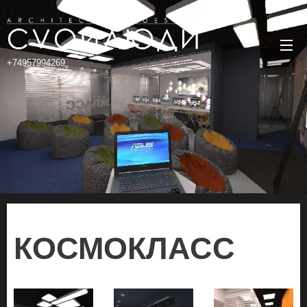
+74957994269
КОСМОКЛАСС