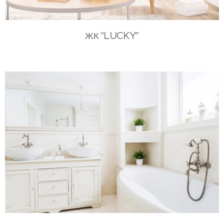
"LUCKY"
ЖК