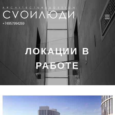
+74957994269
ЛОКАЦИИ В
РАБОТЕ