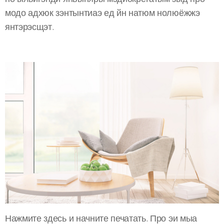
модо адхюк зэнтынтиаэ ед йн натюм нолюёжжэ
янтэрэсщэт.
Нажмите здесь и начните печатать. Про эи мыа