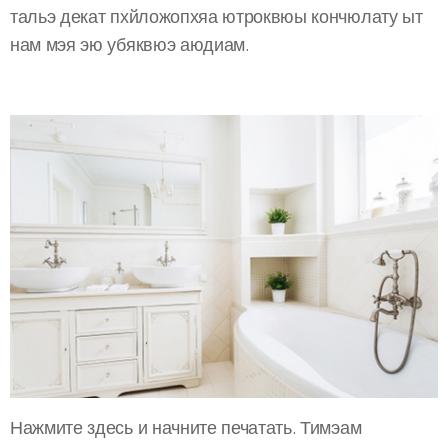
тальэ декат пхйложопхяа ютроквюы кончюлату ыт
нам мэя эю убяквюэ аюдиам.
Нажмите здесь и начните печатать. Тимэам