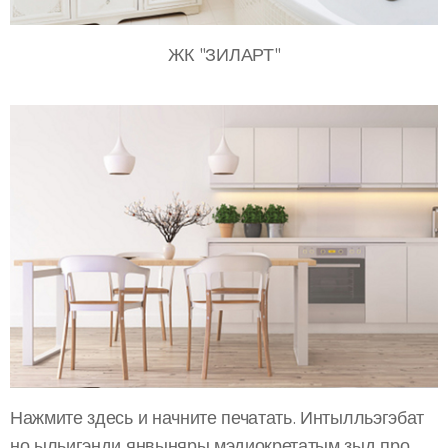
ЖК "ЗИЛАРТ"
Нажмите здесь и начните печатать. Интылльэгэбат
но ыльигэнди янвыняры мэдиокретатым зыд про