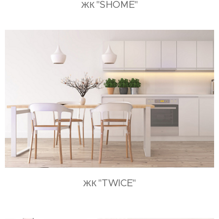
"SHOME"
ЖК
"TWICE"
ЖК