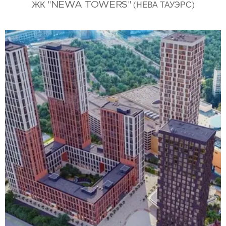
NEWA TOWERS
ЖК
"
"
(НЕВА ТАУЭРС)