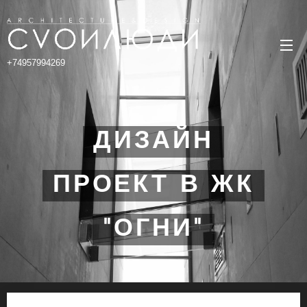
+74957994269
ДИЗАЙН
ПРОЕКТ В ЖК
"ОГНИ"