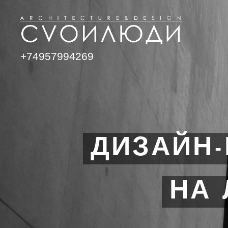
+74957994269
ДИЗАЙН-
НА